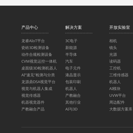
产品中心
解决方案
开放实验室
龙睿AIoT平台
3C电子
相机
瓷砖3D检测设备
新能源
镜头
动作合规检测设备
半导体
光源
CVM视觉运控一体机
汽车
读码器
桌面级3D检测机器人
电子元件
工控机
AI“速见”检测与分类
液晶显示
三维传感器
龙源鼎DSA视觉平台
包装印刷
机器人
视觉与机器人集成
机器人
AI模块
视觉传感器
产教融合
UVW平台
机器视觉器件
其他行业
周边配件
产教融合产品
AI与3D
大数据方案库